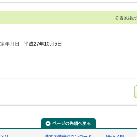
公表以後の
定年月日
平成27年10月5日
号とは
基本３情報ダウンロード
Web-API