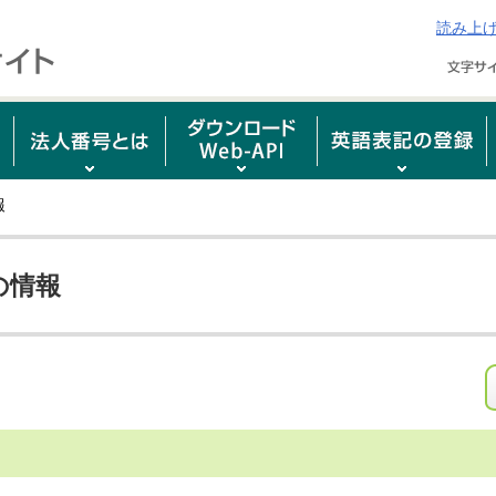
読み上
報
の情報