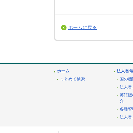
ホームに戻る
ホーム
法人番
まとめて検索
国の機
法人番
英語版
介
各種資
法人番