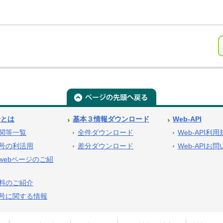
号とは
基本３情報ダウンロード
Web-API
関等一覧
全件ダウンロード
Web-API利
号の利活用
差分ダウンロード
Web-APIお
webページのご紹
料のご紹介
号に関する情報