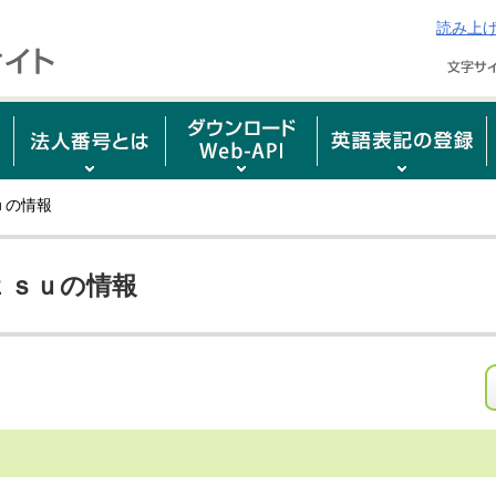
読み上
ｕの情報
ｔｓｕの情報