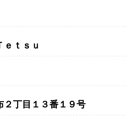
Ｔｅｔｓｕ
布２丁目１３番１９号