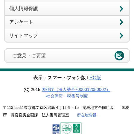
個人情報保護
アンケート
サイトマップ
ご意見・ご要望
表示：スマートフォン版 Ι
PC版
(C) 2015
国税庁（法人番号7000012050002）
社会保障・税番号制度
〒113-8582 東京都文京区湯島４丁目６－15 湯島地方合同庁舎 国税
庁 長官官房企画課 法人番号管理室
所在地情報