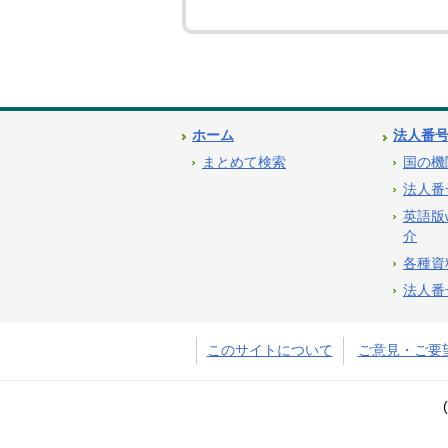
ホーム
法人番
まとめて検索
国の機
法人番
英語版
介
各種資
法人番
このサイトについて
ご意見・ご要