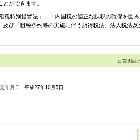
ことができます。
租税特別措置法」、「内国税の適正な課税の確保を図る
」及び「租税条約等の実施に伴う所得税法、法人税法及
公表以後の
定年月日
平成27年10月5日