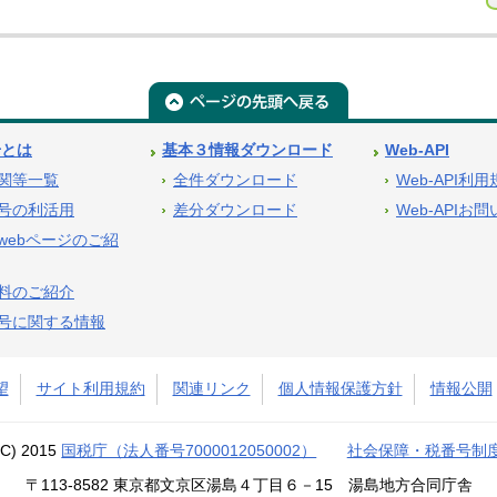
号とは
基本３情報ダウンロード
Web-API
関等一覧
全件ダウンロード
Web-API利
号の利活用
差分ダウンロード
Web-APIお
webページのご紹
料のご紹介
号に関する情報
望
サイト利用規約
関連リンク
個人情報保護方針
情報公開
(C) 2015
国税庁（法人番号7000012050002）
社会保障・税番号制
〒113-8582 東京都文京区湯島４丁目６－15 湯島地方合同庁舎