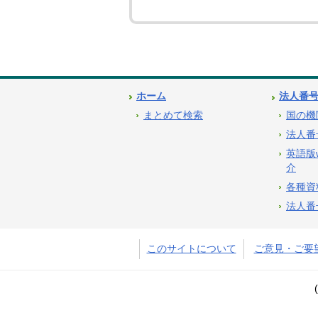
ホーム
法人番
まとめて検索
国の機
法人番
英語版
介
各種資
法人番
このサイトについて
ご意見・ご要