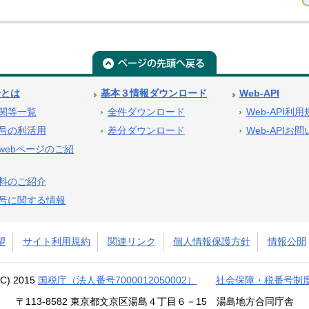
号とは
基本３情報ダウンロード
Web-API
関等一覧
全件ダウンロード
Web-API利
号の利活用
差分ダウンロード
Web-APIお
webページのご紹
料のご紹介
号に関する情報
望
サイト利用規約
関連リンク
個人情報保護方針
情報公開
(C) 2015
国税庁（法人番号7000012050002）
社会保障・税番号制
〒113-8582 東京都文京区湯島４丁目６－15 湯島地方合同庁舎