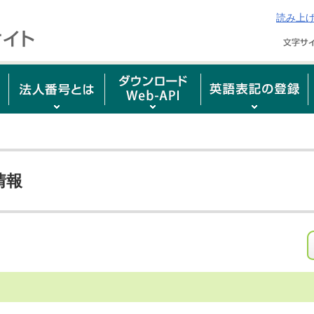
読み上
情報