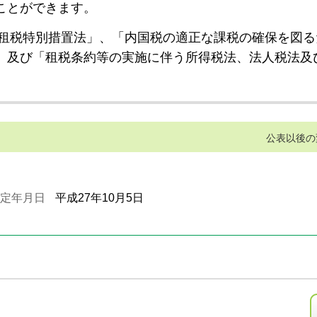
ことができます。
租税特別措置法」、「内国税の適正な課税の確保を図る
」及び「租税条約等の実施に伴う所得税法、法人税法及
公表以後の
定年月日
平成27年10月5日