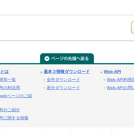
号とは
基本３情報ダウンロード
Web-API
関等一覧
全件ダウンロード
Web-API利
号の利活用
差分ダウンロード
Web-APIお
webページのご紹
料のご紹介
号に関する情報