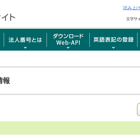
読み上
情報