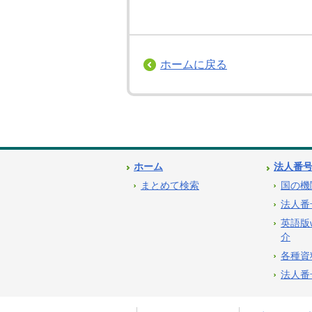
ホームに戻る
ホーム
法人番
まとめて検索
国の機
法人番
英語版
介
各種資
法人番