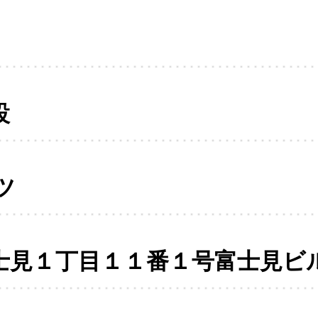
設
ツ
士見１丁目１１番１号富士見ビ