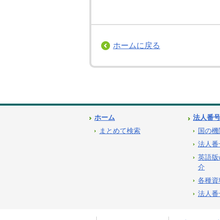
ホームに戻る
ホーム
法人番
まとめて検索
国の機
法人番
英語版
介
各種資
法人番