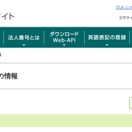
読み上
報
の情報