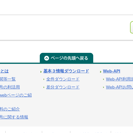
号とは
基本３情報ダウンロード
Web-API
関等一覧
全件ダウンロード
Web-API利
号の利活用
差分ダウンロード
Web-APIお
webページのご紹
料のご紹介
号に関する情報