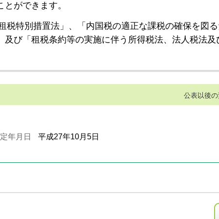
ことができます。
租税特別措置法」、「内国税の適正な課税の確保を図る
」及び「租税条約等の実施に伴う所得税法、法人税法及
公表以後の
定年月日
平成27年10月5日