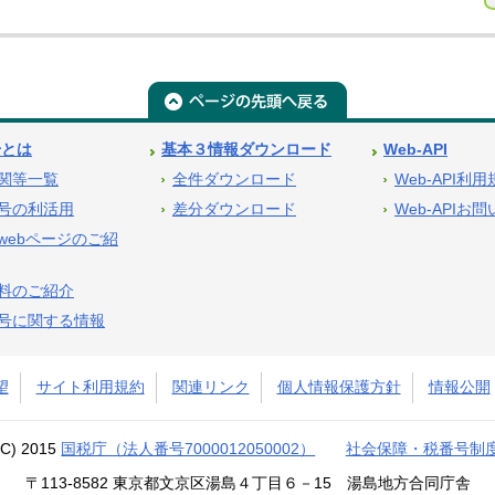
号とは
基本３情報ダウンロード
Web-API
関等一覧
全件ダウンロード
Web-API利
号の利活用
差分ダウンロード
Web-APIお
webページのご紹
料のご紹介
号に関する情報
望
サイト利用規約
関連リンク
個人情報保護方針
情報公開
(C) 2015
国税庁（法人番号7000012050002）
社会保障・税番号制
〒113-8582 東京都文京区湯島４丁目６－15 湯島地方合同庁舎