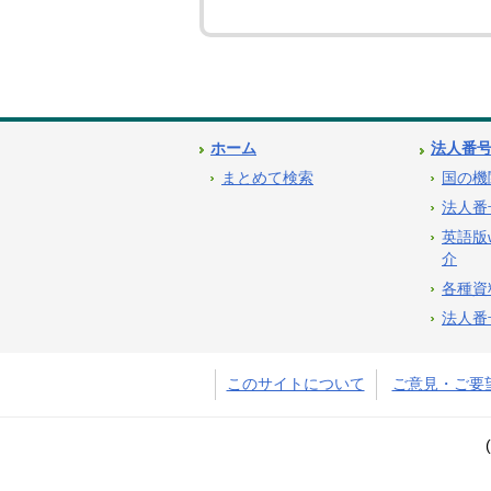
ホーム
法人番
まとめて検索
国の機
法人番
英語版
介
各種資
法人番
このサイトについて
ご意見・ご要