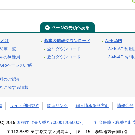
号とは
基本３情報ダウンロード
Web-API
関等一覧
全件ダウンロード
Web-API利
号の利活用
差分ダウンロード
Web-APIお
webページのご紹
料のご紹介
号に関する情報
望
サイト利用規約
関連リンク
個人情報保護方針
情報公開
(C) 2015
国税庁（法人番号7000012050002）
社会保障・税番号制
〒113-8582 東京都文京区湯島４丁目６－15 湯島地方合同庁舎