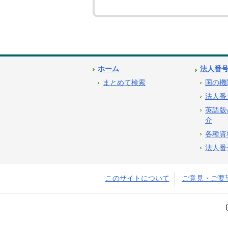
ホーム
法人番
まとめて検索
国の機
法人番
英語版
介
各種資
法人番
このサイトについて
ご意見・ご要