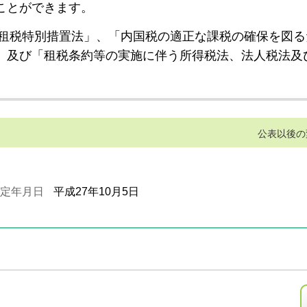
ことができます。
租税特別措置法」、「内国税の適正な課税の確保を図る
」及び「租税条約等の実施に伴う所得税法、法人税法及
公表以後の
定年月日
平成27年10月5日