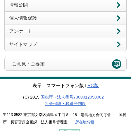
情報公開
個人情報保護
アンケート
サイトマップ
ご意見・ご要望
表示：スマートフォン版 Ι
PC版
(C) 2015
国税庁（法人番号7000012050002）
社会保障・税番号制度
〒113-8582 東京都文京区湯島４丁目６－15 湯島地方合同庁舎 国税
庁 長官官房企画課 法人番号管理室
所在地情報