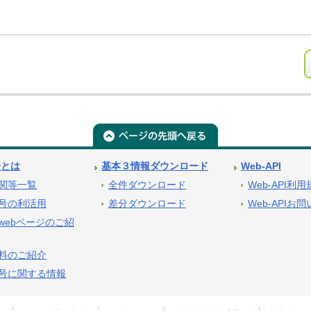
号とは
基本３情報ダウンロード
Web-API
関等一覧
全件ダウンロード
Web-API利
号の利活用
差分ダウンロード
Web-APIお
webページのご紹
料のご紹介
号に関する情報