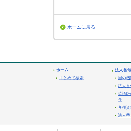
ホームに戻る
ホーム
法人番
まとめて検索
国の機
法人番
英語版
介
各種資
法人番