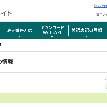
読み上
報
の情報