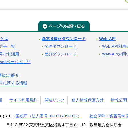
号とは
基本３情報ダウンロード
Web-API
関等一覧
全件ダウンロード
Web-API利
号の利活用
差分ダウンロード
Web-APIお
webページのご紹
料のご紹介
号に関する情報
望
サイト利用規約
関連リンク
個人情報保護方針
情報公開
(C) 2015
国税庁（法人番号7000012050002）
社会保障・税番号制
〒113-8582 東京都文京区湯島４丁目６－15 湯島地方合同庁舎