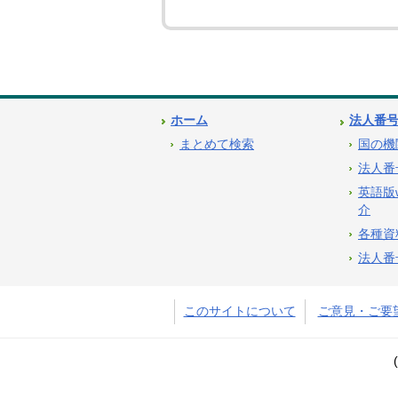
ホーム
法人番
まとめて検索
国の機
法人番
英語版
介
各種資
法人番
このサイトについて
ご意見・ご要