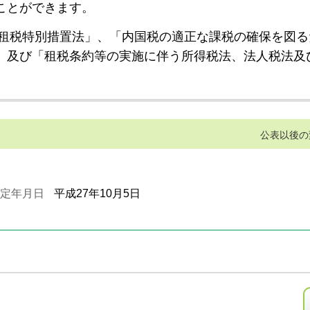
ことができます。
租税特別措置法」、「内国税の適正な課税の確保を図る
」及び「租税条約等の実施に伴う所得税法、法人税法及
公表以後の
定年月日
平成27年10月5日