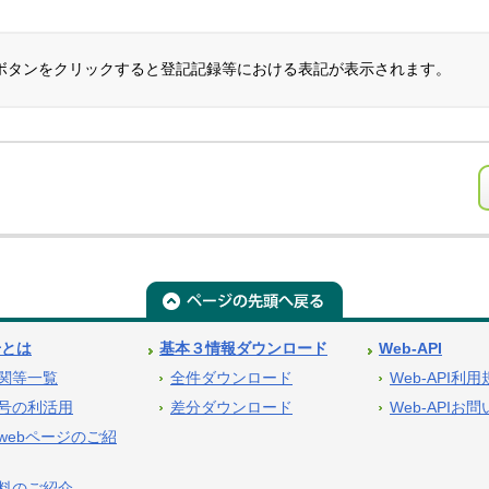
ボタンをクリックすると登記記録等における表記が表示されます。
号とは
基本３情報ダウンロード
Web-API
関等一覧
全件ダウンロード
Web-API利
号の利活用
差分ダウンロード
Web-APIお
webページのご紹
料のご紹介