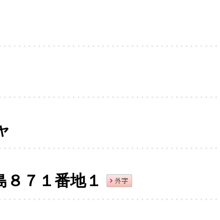
ャ
島８７１番地１