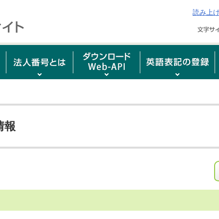
読み上
情報