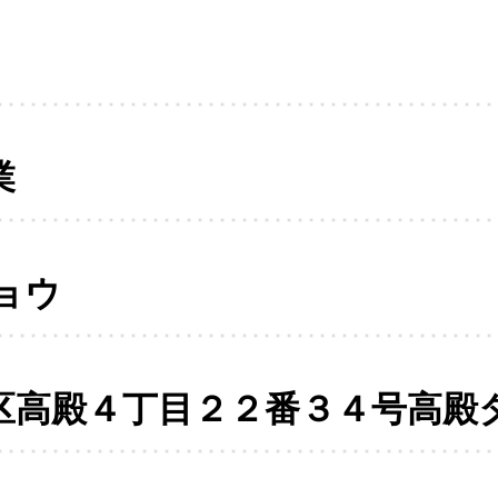
業
ョウ
区高殿４丁目２２番３４号高殿