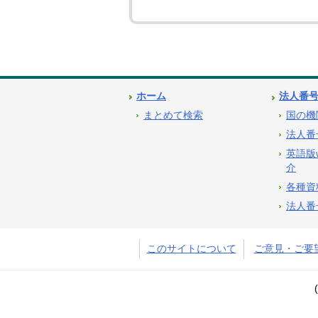
ホーム
法人番
まとめて検索
国の機
法人番
英語版
介
各種資
法人番
このサイトについて
ご意見・ご要