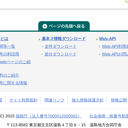
号とは
基本３情報ダウンロード
Web-API
関等一覧
全件ダウンロード
Web-API利
号の利活用
差分ダウンロード
Web-APIお
webページのご紹
料のご紹介
号に関する情報
望
サイト利用規約
関連リンク
個人情報保護方針
情報公開
(C) 2015
国税庁（法人番号7000012050002）
社会保障・税番号制
〒113-8582 東京都文京区湯島４丁目６－15 湯島地方合同庁舎