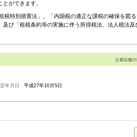
ことができます。
租税特別措置法」、「内国税の適正な課税の確保を図る
」及び「租税条約等の実施に伴う所得税法、法人税法及
公表以後の
定年月日
平成27年10月5日