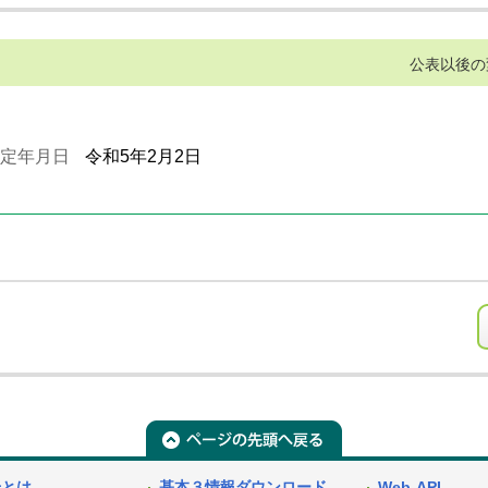
公表以後の
定年月日
令和5年2月2日
号とは
基本３情報ダウンロード
Web-API