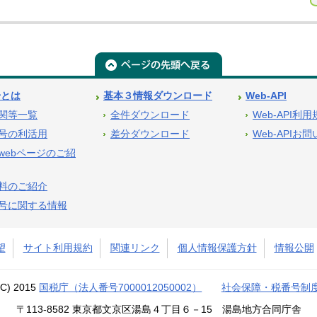
号とは
基本３情報ダウンロード
Web-API
関等一覧
全件ダウンロード
Web-API利
号の利活用
差分ダウンロード
Web-APIお
webページのご紹
料のご紹介
号に関する情報
望
サイト利用規約
関連リンク
個人情報保護方針
情報公開
(C) 2015
国税庁（法人番号7000012050002）
社会保障・税番号制
〒113-8582 東京都文京区湯島４丁目６－15 湯島地方合同庁舎