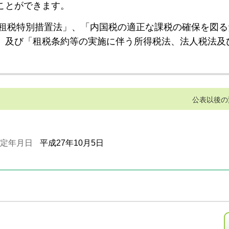
ことができます。
租税特別措置法」、「内国税の適正な課税の確保を図る
」及び「租税条約等の実施に伴う所得税法、法人税法及
公表以後の
定年月日
平成27年10月5日