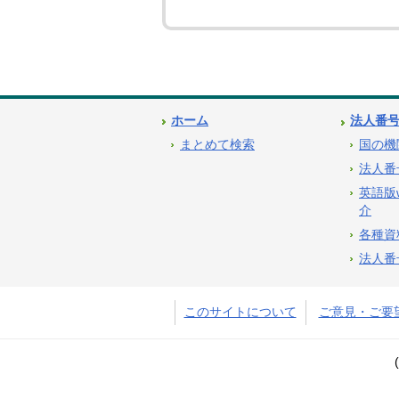
ホーム
法人番
まとめて検索
国の機
法人番
英語版
介
各種資
法人番
このサイトについて
ご意見・ご要