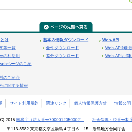
号とは
基本３情報ダウンロード
Web-API
関等一覧
全件ダウンロード
Web-API利
号の利活用
差分ダウンロード
Web-APIお
webページのご紹
料のご紹介
号に関する情報
望
サイト利用規約
関連リンク
個人情報保護方針
情報公開
(C) 2015
国税庁（法人番号7000012050002）
社会保障・税番号制
〒113-8582 東京都文京区湯島４丁目６－15 湯島地方合同庁舎