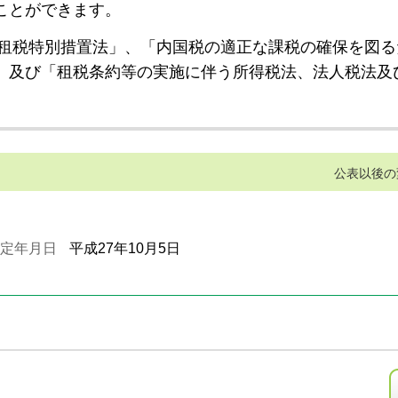
ことができます。
租税特別措置法」、「内国税の適正な課税の確保を図る
」及び「租税条約等の実施に伴う所得税法、法人税法及
公表以後の
定年月日
平成27年10月5日