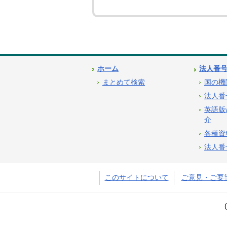
ホーム
法人番
まとめて検索
国の機
法人番
英語版
介
各種資
法人番
このサイトについて
ご意見・ご要