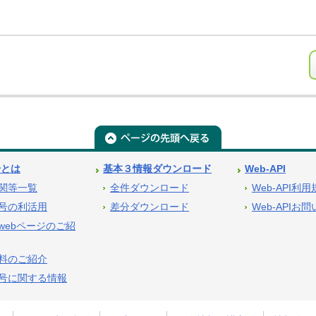
号とは
基本３情報ダウンロード
Web-API
関等一覧
全件ダウンロード
Web-API利
号の利活用
差分ダウンロード
Web-APIお
webページのご紹
料のご紹介
号に関する情報