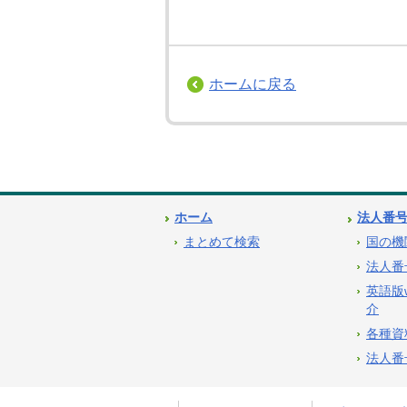
ホームに戻る
ホーム
法人番
まとめて検索
国の機
法人番
英語版
介
各種資
法人番