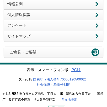
情報公開
個人情報保護
アンケート
サイトマップ
ご意見・ご要望
表示：スマートフォン版 Ι
PC版
(C) 2015
国税庁（法人番号7000012050002）
社会保障・税番号制度
〒113-8582 東京都文京区湯島４丁目６－15 湯島地方合同庁舎 国税
庁 長官官房企画課 法人番号管理室
所在地情報