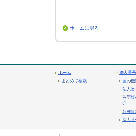
ホームに戻る
ホーム
法人番
まとめて検索
国の機
法人番
英語版
介
各種資
法人番