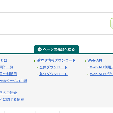
号とは
基本３情報ダウンロード
Web-API
関等一覧
全件ダウンロード
Web-API利
号の利活用
差分ダウンロード
Web-APIお
webページのご紹
料のご紹介
号に関する情報