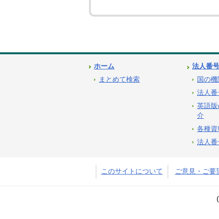
ホーム
法人番
まとめて検索
国の機
法人番
英語版
介
各種資
法人番
このサイトについて
ご意見・ご要