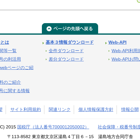
号とは
基本３情報ダウンロード
Web-API
関等一覧
全件ダウンロード
Web-API利
号の利活用
差分ダウンロード
Web-APIお
webページのご紹
料のご紹介
号に関する情報
望
サイト利用規約
関連リンク
個人情報保護方針
情報公開
(C) 2015
国税庁（法人番号7000012050002）
社会保障・税番号制
〒113-8582 東京都文京区湯島４丁目６－15 湯島地方合同庁舎