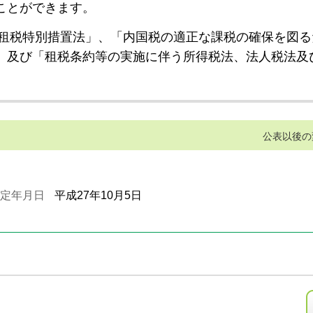
ことができます。
租税特別措置法」、「内国税の適正な課税の確保を図る
」及び「租税条約等の実施に伴う所得税法、法人税法及
公表以後の
定年月日
平成27年10月5日