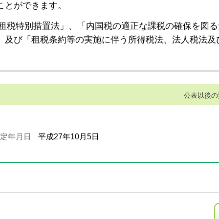
ことができます。
租税特別措置法」、「内国税の適正な課税の確保を図る
」及び「租税条約等の実施に伴う所得税法、法人税法及
公表以後の
定年月日
平成27年10月5日