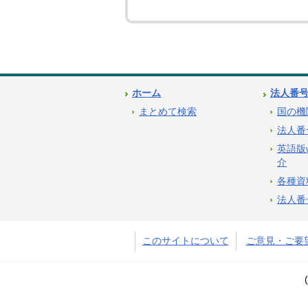
ホーム
法人番
まとめて検索
国の機
法人番
英語版
介
各種資
法人番
このサイトについて
ご意見・ご要