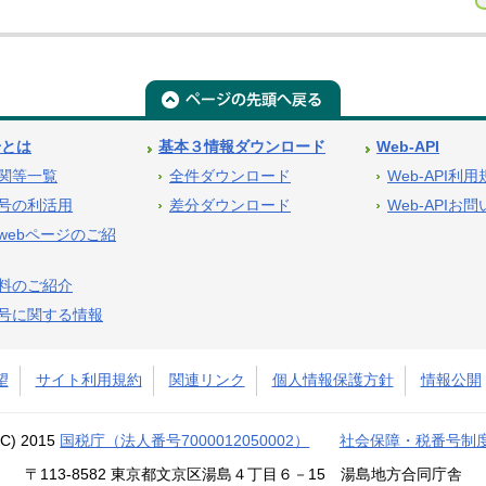
号とは
基本３情報ダウンロード
Web-API
関等一覧
全件ダウンロード
Web-API利
号の利活用
差分ダウンロード
Web-APIお
webページのご紹
料のご紹介
号に関する情報
望
サイト利用規約
関連リンク
個人情報保護方針
情報公開
(C) 2015
国税庁（法人番号7000012050002）
社会保障・税番号制
〒113-8582 東京都文京区湯島４丁目６－15 湯島地方合同庁舎