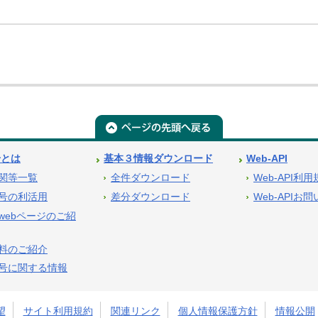
号とは
基本３情報ダウンロード
Web-API
関等一覧
全件ダウンロード
Web-API利
号の利活用
差分ダウンロード
Web-APIお
webページのご紹
料のご紹介
号に関する情報
望
サイト利用規約
関連リンク
個人情報保護方針
情報公開