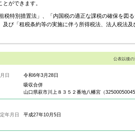
ことができます。
租税特別措置法」、「内国税の適正な課税の確保を図る
」及び「租税条約等の実施に伴う所得税法、法人税法及
公表以後の
月日
令和6年3月28日
吸収合併
山口県萩市川上８３５２番地八幡宮（3250005004
定年月日
平成27年10月5日