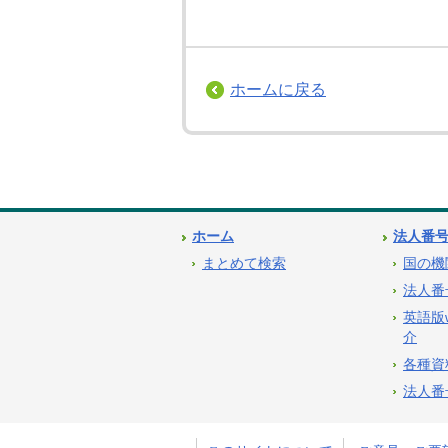
ホームに戻る
ホーム
法人番
まとめて検索
国の機
法人番
英語版
介
各種資
法人番