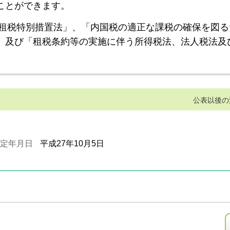
ことができます。
租税特別措置法」、「内国税の適正な課税の確保を図る
」及び「租税条約等の実施に伴う所得税法、法人税法及
公表以後の
定年月日
平成27年10月5日