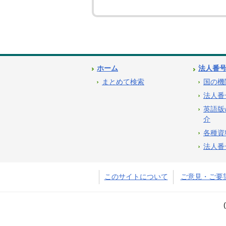
ホーム
法人番
まとめて検索
国の機
法人番
英語版
介
各種資
法人番
このサイトについて
ご意見・ご要