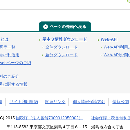
号とは
基本３情報ダウンロード
Web-API
関等一覧
全件ダウンロード
Web-API利
号の利活用
差分ダウンロード
Web-APIお
webページのご紹
料のご紹介
号に関する情報
望
サイト利用規約
関連リンク
個人情報保護方針
情報公開
(C) 2015
国税庁（法人番号7000012050002）
社会保障・税番号制
〒113-8582 東京都文京区湯島４丁目６－15 湯島地方合同庁舎