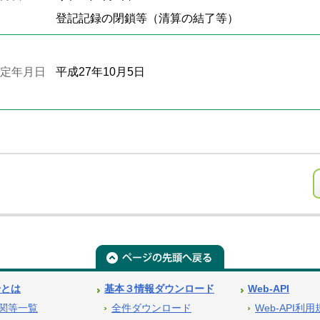
登記記録の閉鎖等（清算の結了等）
定年月日
平成27年10月5日
号とは
基本３情報ダウンロード
Web-API
関等一覧
全件ダウンロード
Web-API利