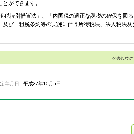
ことができます。
租税特別措置法」、「内国税の適正な課税の確保を図る
」及び「租税条約等の実施に伴う所得税法、法人税法及
公表以後の
定年月日
平成27年10月5日