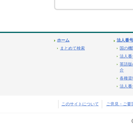
ホーム
法人番
まとめて検索
国の機
法人番
英語版
介
各種資
法人番
このサイトについて
ご意見・ご要