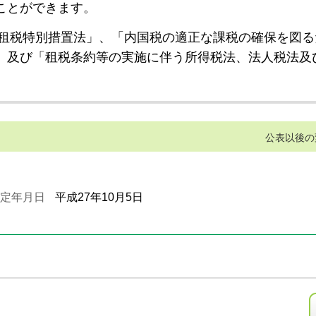
ことができます。
租税特別措置法」、「内国税の適正な課税の確保を図る
」及び「租税条約等の実施に伴う所得税法、法人税法及
公表以後の
定年月日
平成27年10月5日