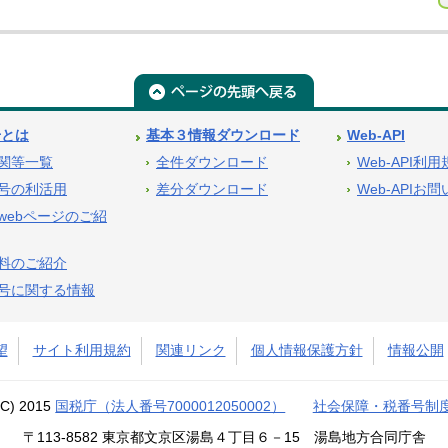
号とは
基本３情報ダウンロード
Web-API
関等一覧
全件ダウンロード
Web-API利
号の利活用
差分ダウンロード
Web-APIお
webページのご紹
料のご紹介
号に関する情報
望
サイト利用規約
関連リンク
個人情報保護方針
情報公開
(C) 2015
国税庁（法人番号7000012050002）
社会保障・税番号制
〒113-8582 東京都文京区湯島４丁目６－15 湯島地方合同庁舎