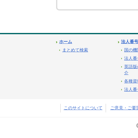
ホーム
法人番
まとめて検索
国の機
法人番
英語版
介
各種資
法人番
このサイトについて
ご意見・ご要