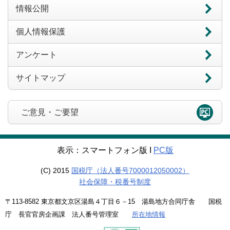
情報公開
個人情報保護
アンケート
サイトマップ
ご意見・ご要望
表示：スマートフォン版 Ι
PC版
(C) 2015
国税庁（法人番号7000012050002）
社会保障・税番号制度
〒113-8582 東京都文京区湯島４丁目６－15 湯島地方合同庁舎 国税
庁 長官官房企画課 法人番号管理室
所在地情報