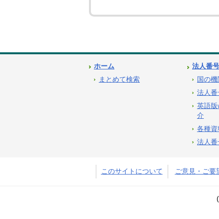
ホーム
法人番
まとめて検索
国の機
法人番
英語版
介
各種資
法人番
このサイトについて
ご意見・ご要