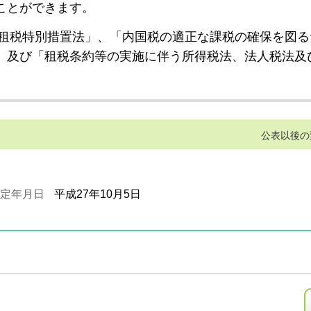
ことができます。
租税特別措置法」、「内国税の適正な課税の確保を図る
」及び「租税条約等の実施に伴う所得税法、法人税法及
公表以後の
定年月日
平成27年10月5日