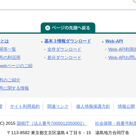
号とは
基本３情報ダウンロード
Web-API
関等一覧
全件ダウンロード
Web-API利
号の利活用
差分ダウンロード
Web-APIお
webページのご紹
料のご紹介
号に関する情報
望
サイト利用規約
関連リンク
個人情報保護方針
情報公開
(C) 2015
国税庁（法人番号7000012050002）
社会保障・税番号制
〒113-8582 東京都文京区湯島４丁目６－15 湯島地方合同庁舎