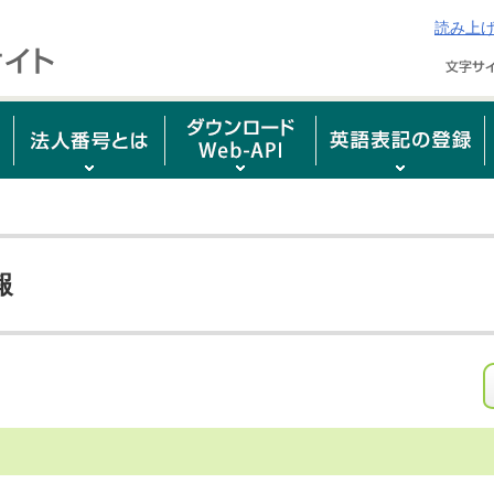
読み上
報