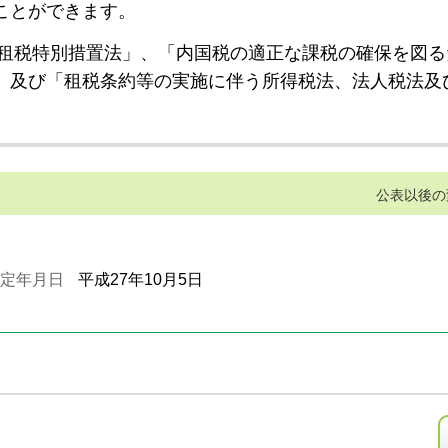
ことができます。
租税特別措置法」、「内国税の適正な課税の確保を図る
」及び「租税条約等の実施に伴う所得税法、法人税法及
公表以後の
定年月日
平成27年10月5日