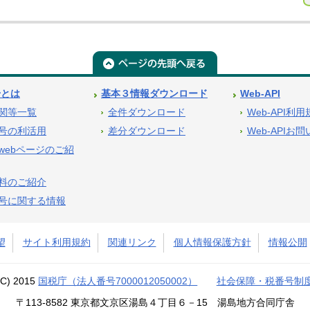
号とは
基本３情報ダウンロード
Web-API
関等一覧
全件ダウンロード
Web-API利
号の利活用
差分ダウンロード
Web-APIお
webページのご紹
料のご紹介
号に関する情報
望
サイト利用規約
関連リンク
個人情報保護方針
情報公開
(C) 2015
国税庁（法人番号7000012050002）
社会保障・税番号制
〒113-8582 東京都文京区湯島４丁目６－15 湯島地方合同庁舎