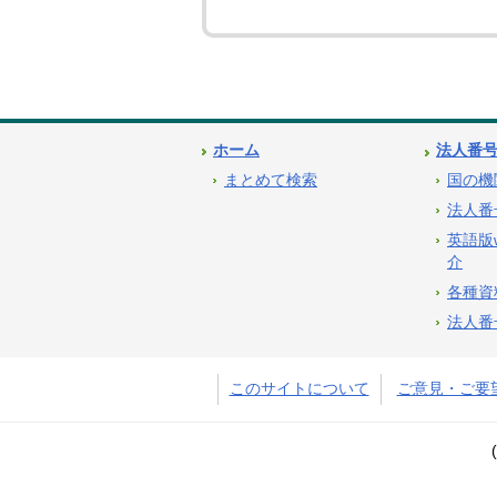
ホーム
法人番
まとめて検索
国の機
法人番
英語版
介
各種資
法人番
このサイトについて
ご意見・ご要