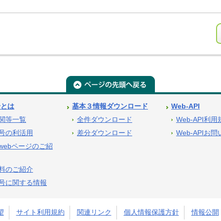
号とは
基本３情報ダウンロード
Web-API
関等一覧
全件ダウンロード
Web-API利
号の利活用
差分ダウンロード
Web-APIお
webページのご紹
料のご紹介
号に関する情報
望
サイト利用規約
関連リンク
個人情報保護方針
情報公開