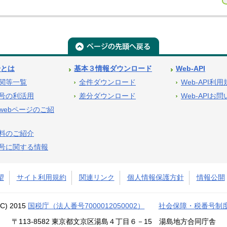
号とは
基本３情報ダウンロード
Web-API
関等一覧
全件ダウンロード
Web-API利
号の利活用
差分ダウンロード
Web-APIお
webページのご紹
料のご紹介
号に関する情報
望
サイト利用規約
関連リンク
個人情報保護方針
情報公開
(C) 2015
国税庁（法人番号7000012050002）
社会保障・税番号制
〒113-8582 東京都文京区湯島４丁目６－15 湯島地方合同庁舎