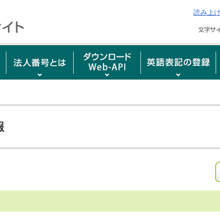
読み上
報