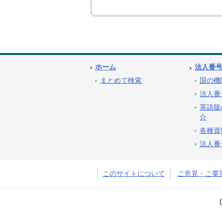
ホーム
法人番
まとめて検索
国の機
法人番
英語版
介
各種資
法人番
このサイトについて
ご意見・ご要