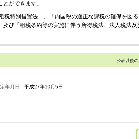
ことができます。
租税特別措置法」、「内国税の適正な課税の確保を図る
」及び「租税条約等の実施に伴う所得税法、法人税法及
公表以後の
定年月日
平成27年10月5日