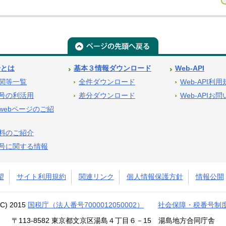
号とは
基本３情報ダウンロード
Web-API
関等一覧
全件ダウンロード
Web-API利
号の利活用
差分ダウンロード
Web-APIお
webページのご紹
料のご紹介
号に関する情報
望
サイト利用規約
関連リンク
個人情報保護方針
情報公開
(C) 2015
国税庁（法人番号7000012050002）
社会保障・税番号制
〒113-8582 東京都文京区湯島４丁目６－15 湯島地方合同庁舎