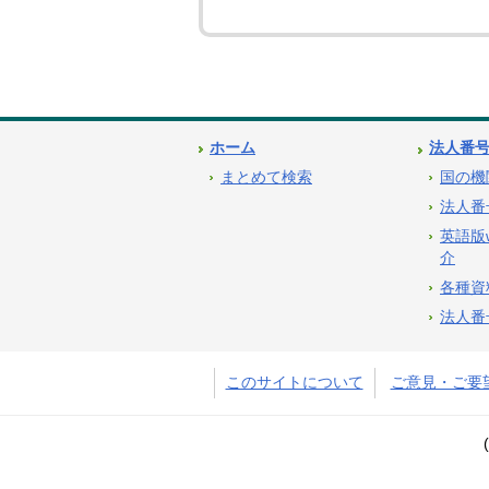
ホーム
法人番
まとめて検索
国の機
法人番
英語版
介
各種資
法人番
このサイトについて
ご意見・ご要