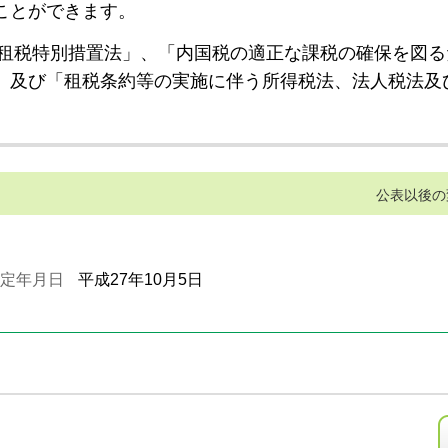
ことができます。
租税特別措置法」、「内国税の適正な課税の確保を図る
」及び「租税条約等の実施に伴う所得税法、法人税法及
公表以後の
定年月日
平成27年10月5日