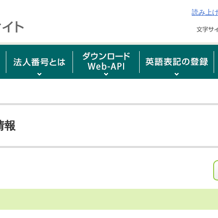
読み上
情報