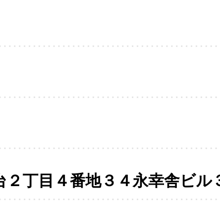
台２丁目４番地３４永幸舎ビル