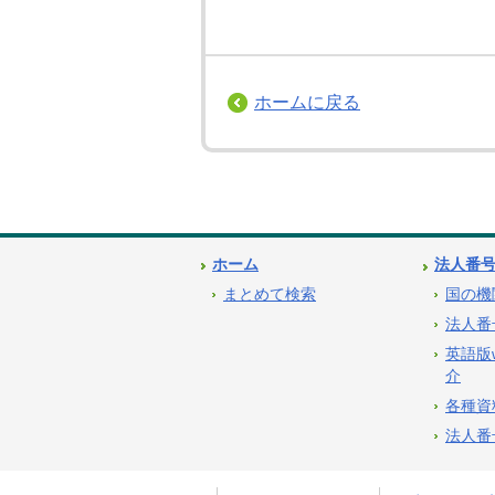
ホームに戻る
ホーム
法人番
まとめて検索
国の機
法人番
英語版
介
各種資
法人番