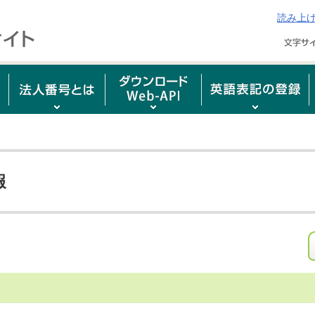
読み上
報