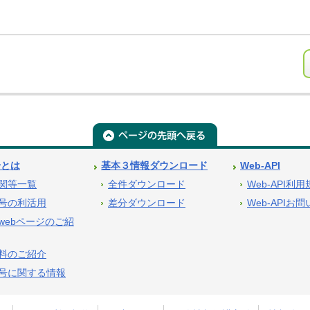
号とは
基本３情報ダウンロード
Web-API
関等一覧
全件ダウンロード
Web-API利
号の利活用
差分ダウンロード
Web-APIお
webページのご紹
料のご紹介
号に関する情報