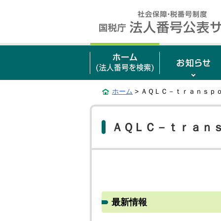
ホーム
> ＡＱＬＣ－ｔｒａｎｓｐ
ＡＱＬＣ－ｔｒａｎ
最新情報