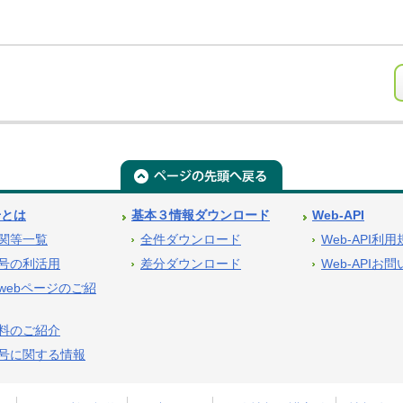
号とは
基本３情報ダウンロード
Web-API
関等一覧
全件ダウンロード
Web-API利
号の利活用
差分ダウンロード
Web-APIお
webページのご紹
料のご紹介
号に関する情報