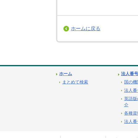
ホームに戻る
ホーム
法人番
まとめて検索
国の機
法人番
英語版
介
各種資
法人番