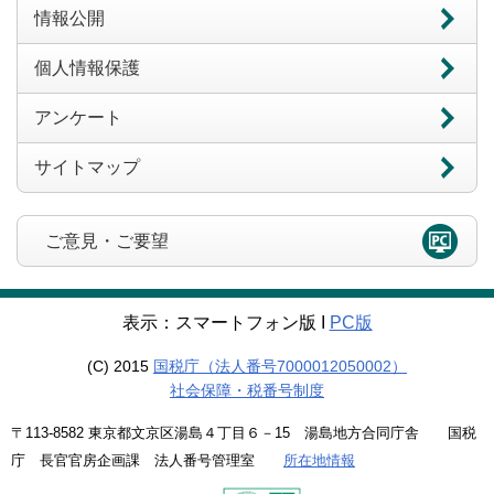
情報公開
個人情報保護
アンケート
サイトマップ
ご意見・ご要望
表示：スマートフォン版 Ι
PC版
(C) 2015
国税庁（法人番号7000012050002）
社会保障・税番号制度
〒113-8582 東京都文京区湯島４丁目６－15 湯島地方合同庁舎 国税
庁 長官官房企画課 法人番号管理室
所在地情報