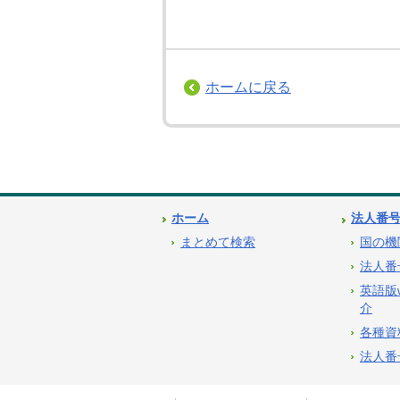
ホームに戻る
ホーム
法人番
まとめて検索
国の機
法人番
英語版
介
各種資
法人番