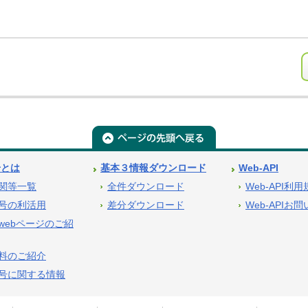
号とは
基本３情報ダウンロード
Web-API
関等一覧
全件ダウンロード
Web-API利
号の利活用
差分ダウンロード
Web-APIお
webページのご紹
料のご紹介
号に関する情報