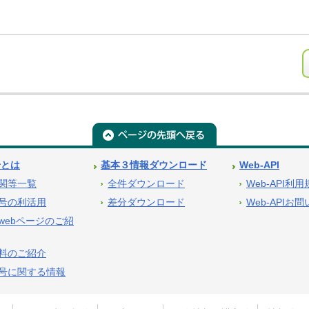
号とは
基本３情報ダウンロード
Web-API
関等一覧
全件ダウンロード
Web-API利
号の利活用
差分ダウンロード
Web-APIお
webページのご紹
料のご紹介
号に関する情報