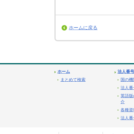
ホームに戻る
ホーム
法人番
まとめて検索
国の機
法人番
英語版
介
各種資
法人番