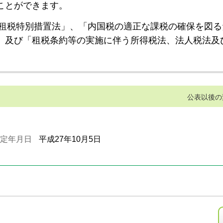
ことができます。
租税特別措置法」、「内国税の適正な課税の確保を図る
」及び「租税条約等の実施に伴う所得税法、法人税法及
公表以後の
定年月日
平成27年10月5日