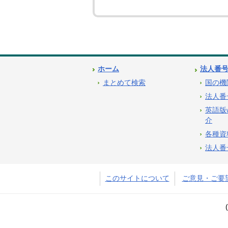
ホーム
法人番
まとめて検索
国の機
法人番
英語版
介
各種資
法人番
このサイトについて
ご意見・ご要