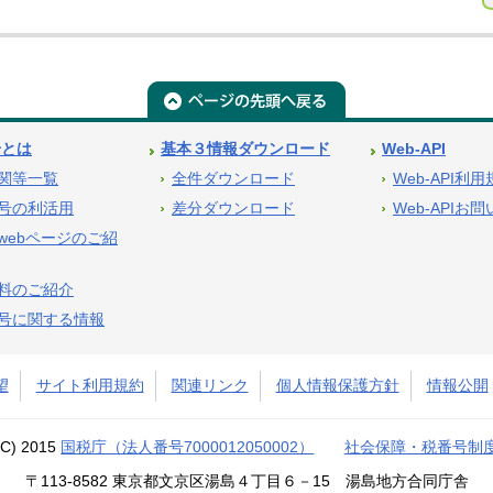
号とは
基本３情報ダウンロード
Web-API
関等一覧
全件ダウンロード
Web-API利
号の利活用
差分ダウンロード
Web-APIお
webページのご紹
料のご紹介
号に関する情報
望
サイト利用規約
関連リンク
個人情報保護方針
情報公開
(C) 2015
国税庁（法人番号7000012050002）
社会保障・税番号制
〒113-8582 東京都文京区湯島４丁目６－15 湯島地方合同庁舎