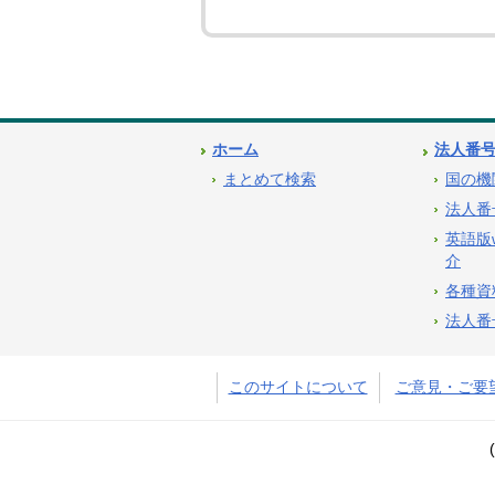
ホーム
法人番
まとめて検索
国の機
法人番
英語版
介
各種資
法人番
このサイトについて
ご意見・ご要