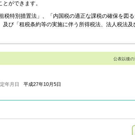
ことができます。
租税特別措置法」、「内国税の適正な課税の確保を図る
」及び「租税条約等の実施に伴う所得税法、法人税法及
公表以後の
定年月日
平成27年10月5日