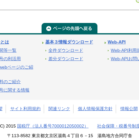
号とは
基本３情報ダウンロード
Web-API
関等一覧
全件ダウンロード
Web-API利
号の利活用
差分ダウンロード
Web-APIお
webページのご紹
料のご紹介
号に関する情報
望
サイト利用規約
関連リンク
個人情報保護方針
情報公開
(C) 2015
国税庁（法人番号7000012050002）
社会保障・税番号制
〒113-8582 東京都文京区湯島４丁目６－15 湯島地方合同庁舎