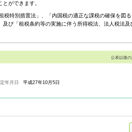
ことができます。
租税特別措置法」、「内国税の適正な課税の確保を図る
」及び「租税条約等の実施に伴う所得税法、法人税法及
公表以後の
定年月日
平成27年10月5日