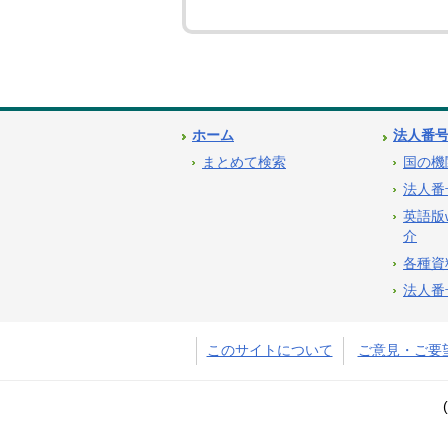
ホーム
法人番
まとめて検索
国の機
法人番
英語版
介
各種資
法人番
このサイトについて
ご意見・ご要