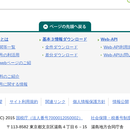
号とは
基本３情報ダウンロード
Web-API
関等一覧
全件ダウンロード
Web-API利
号の利活用
差分ダウンロード
Web-APIお
webページのご紹
料のご紹介
号に関する情報
望
サイト利用規約
関連リンク
個人情報保護方針
情報公開
(C) 2015
国税庁（法人番号7000012050002）
社会保障・税番号制
〒113-8582 東京都文京区湯島４丁目６－15 湯島地方合同庁舎