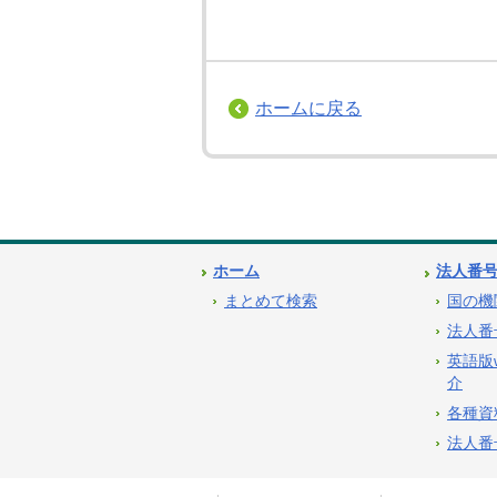
ホームに戻る
ホーム
法人番
まとめて検索
国の機
法人番
英語版
介
各種資
法人番