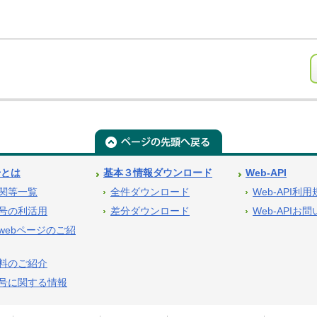
号とは
基本３情報ダウンロード
Web-API
関等一覧
全件ダウンロード
Web-API利
号の利活用
差分ダウンロード
Web-APIお
webページのご紹
料のご紹介
号に関する情報