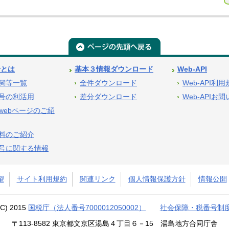
号とは
基本３情報ダウンロード
Web-API
関等一覧
全件ダウンロード
Web-API利
号の利活用
差分ダウンロード
Web-APIお
webページのご紹
料のご紹介
号に関する情報
望
サイト利用規約
関連リンク
個人情報保護方針
情報公開
(C) 2015
国税庁（法人番号7000012050002）
社会保障・税番号制
〒113-8582 東京都文京区湯島４丁目６－15 湯島地方合同庁舎