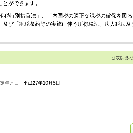
ことができます。
租税特別措置法」、「内国税の適正な課税の確保を図る
」及び「租税条約等の実施に伴う所得税法、法人税法及
公表以後の
定年月日
平成27年10月5日