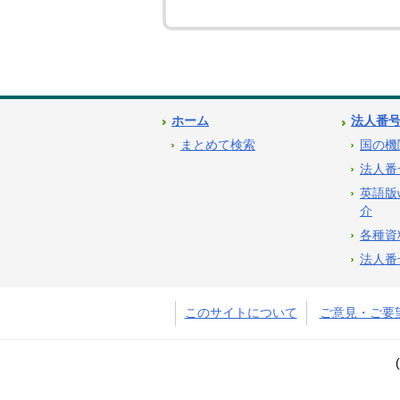
ホーム
法人番
まとめて検索
国の機
法人番
英語版
介
各種資
法人番
このサイトについて
ご意見・ご要