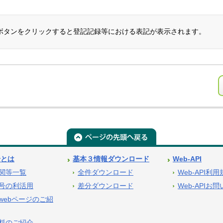
ボタンをクリックすると登記記録等における表記が表示されます。
号とは
基本３情報ダウンロード
Web-API
関等一覧
全件ダウンロード
Web-API利
号の利活用
差分ダウンロード
Web-APIお
webページのご紹
料のご紹介