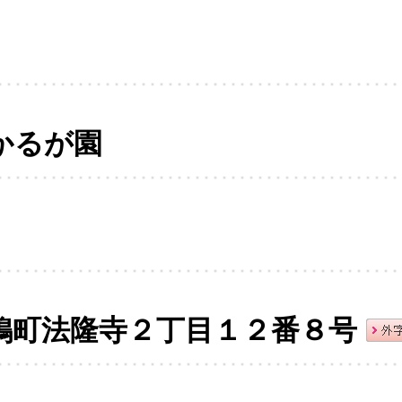
かるが園
鳩町法隆寺２丁目１２番８号