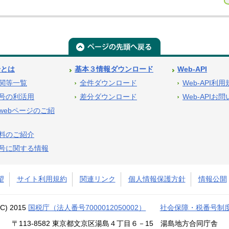
号とは
基本３情報ダウンロード
Web-API
関等一覧
全件ダウンロード
Web-API利
号の利活用
差分ダウンロード
Web-APIお
webページのご紹
料のご紹介
号に関する情報
望
サイト利用規約
関連リンク
個人情報保護方針
情報公開
(C) 2015
国税庁（法人番号7000012050002）
社会保障・税番号制
〒113-8582 東京都文京区湯島４丁目６－15 湯島地方合同庁舎