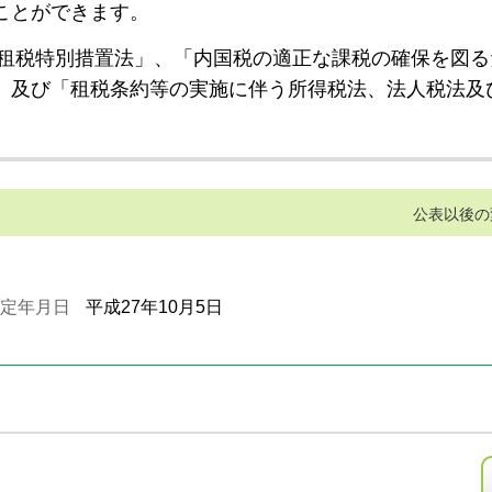
ことができます。
租税特別措置法」、「内国税の適正な課税の確保を図る
」及び「租税条約等の実施に伴う所得税法、法人税法及
公表以後の
定年月日
平成27年10月5日