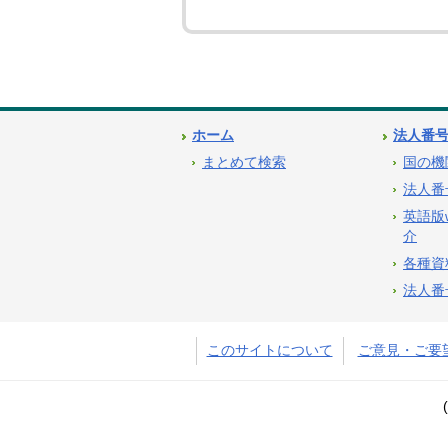
ホーム
法人番
まとめて検索
国の機
法人番
英語版
介
各種資
法人番
このサイトについて
ご意見・ご要